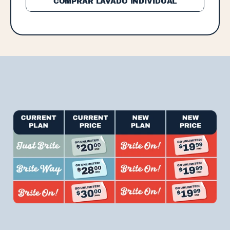
COMPRAR LAVADO INDIVIDUAL
Cómo
están
cambiando
nuestros
precios