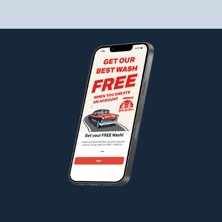
Join the Brite Club!
¡Descarga
la
app
de
Brite
Brothers
Car
Wash!