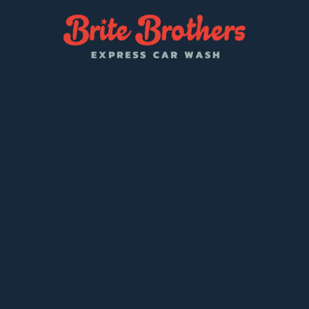
¡Nuevos
Precios
Más
Bajos
en
Brite
Brothers!
Desde $9.99/mes
Lavados individuales desde $5.99